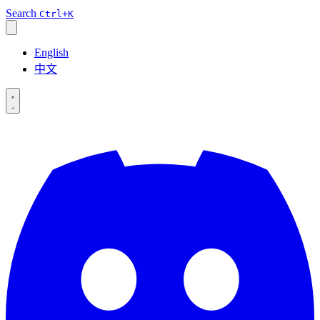
Search
Ctrl+K
English
中文