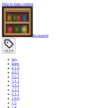
Skip to main content
Bookshelf
v3.2.0
dev
latest
4.1.0
4.0.1
3.2.2
3.1.1
3.0.2
2.2.2
2.1.1
2.0.0
1.5
1.4