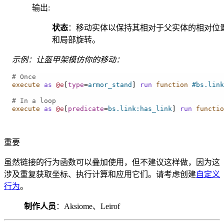
输出
:
状态
：移动实体以保持其相对于父实体的相对位
和局部旋转。
示例：让盔甲架模仿你的移动：
# Once
execute
as
@e
[
type
=
armor_stand
]
run
 function
#bs.link
# In a loop
execute
as
@e
[
predicate
=
bs.link:has_link
]
run
 functio
重要
虽然链接的行为函数可以叠加使用，但不建议这样做，因为这
涉及重复获取坐标、执行计算和应用它们。请考虑创建
自定义
行为
。
制作人员
：Aksiome、Leirof