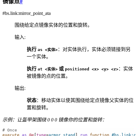
镜像点
#
#bs.link:mirror_point_ata
围绕给定点镜像实体的位置和旋转。
输入
:
执行
：对实体执行，实体必须链接到另
as
<实体>
一个实体。
执行
或
：实体
at
<实体>
positioned
<x>
<y>
<z>
被镜像的点的位置。
输出
:
状态
：移动实体以使其围绕给定点镜像父实体的位
置和旋转。
示例：让盔甲架围绕 0 0 0 镜像你的位置和旋转：
# Once
execute
as
@e
[
type
=
armor_stand
]
run
 function
#bs.link:c