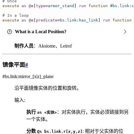
# Once
execute
as
@e
[
type
=
armor_stand
]
run
 function
#bs.link:c
# In a loop
execute
as
@e
[
predicate
=
bs.link:has_link
]
run
 function
What is a Local Position?
制作人员
：Aksiome、Leirof
镜像平面
#
#bs.link:mirror_[x|z]_plane
沿平面镜像实体的位置和旋转。
输入
:
执行
：对实体执行，实体必须链接到另
as
<实体>
一个实体。
分数
: 相对于父实体的位
@s
bs.link.r[x,y,z]