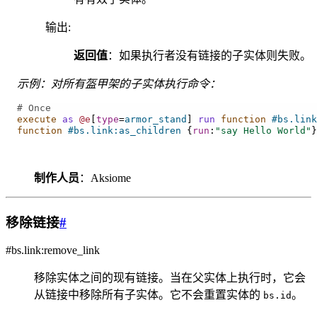
输出
:
返回值
：如果执行者没有链接的子实体则失败。
示例：对所有盔甲架的子实体执行命令：
# Once
execute
as
@e
[
type
=
armor_stand
]
run
 function
#bs.link
function
#bs.link:as_children
{
run
:
"say Hello World"
}
制作人员
：Aksiome
移除链接
#
#bs.link:remove_link
移除实体之间的现有链接。当在父实体上执行时，它会
从链接中移除所有子实体。它不会重置实体的
。
bs.id