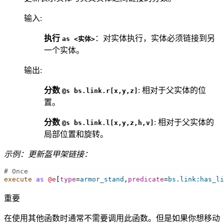
输入
:
执行
：对实体执行，实体必须链接到另
as
<实体>
一个实体。
输出
:
分数
: 相对于父实体的位
@s
bs.link.r[x,y,z]
置。
分数
: 相对于父实体的
@s
bs.link.l[x,y,z,h,v]
局部位置和旋转。
示例：更新盔甲架链接：
# Once
execute
as
@e
[
type
=
armor_stand
,
predicate
=
bs.link:has_li
重要
在使用其他函数时通常不需要调用此函数。但是如果你想移动