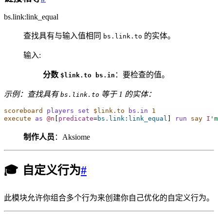
bs.link:link_equal
查找具有与输入值相同
的实体。
bs.link.to
输入
:
分数
：要检查的值。
$link.to
bs.in
示例：查找具有
等于 1 的实体：
bs.link.to
scoreboard
players
set
$link.to
bs.in
1
execute
as
@n
[
predicate
=
bs.link:link_equal
]
run
 say
I
'm
制作人员
：Aksiome
🎓
自定义行为
#
此模块允许你组合多个行为来创建你自己优化的自定义行为。