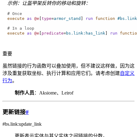
示例：让盔甲架反转你的移动和旋转：
# Once
execute
as
@e
[
type
=
armor_stand
]
run
 function
#bs.link
# In a loop
execute
as
@e
[
predicate
=
bs.link:has_link
]
run
 functio
重要
虽然链接的行为函数可以叠加使用，但不建议这样做，因为这
涉及重复获取坐标、执行计算和应用它们。请考虑创建
自定义
行为
。
制作人员
：Aksiome、Leirof
更新链接
#
#bs.link:update_link
更新表示实体与其父实体之间链接的分数。