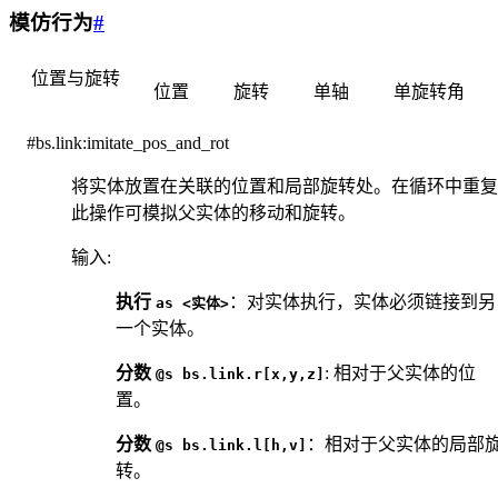
模仿行为
#
位置与旋转
位置
旋转
单轴
单旋转角
#bs.link:imitate_pos_and_rot
将实体放置在关联的位置和局部旋转处。在循环中重复
此操作可模拟父实体的移动和旋转。
输入
:
执行
：对实体执行，实体必须链接到另
as
<实体>
一个实体。
分数
: 相对于父实体的位
@s
bs.link.r[x,y,z]
置。
分数
：相对于父实体的局部
@s
bs.link.l[h,v]
转。