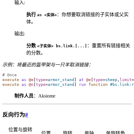
输入
:
执行
：你想要取消链接的子实体或父实
as
<实体>
体。
输出
:
分数
：重置所有链接相关
<子实体>
bs.link.[...]
的分数。
示例：将最近的盔甲架与一只羊取消链接：
# Once
execute
as
@e
[
type
=
armor_stand
]
at
@e
[
type
=
sheep
,
limit
=
execute
as
@n
[
type
=
armor_stand
]
run
 function
#bs.link:r
制作人员
：Aksiome
反向行为
#
位置与旋转
位置
旋转
单轴
单旋转角