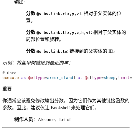
输出
:
分数
: 相对于父实体的位
@s
bs.link.r[x,y,z]
置。
分数
: 相对于父实体的
@s
bs.link.l[x,y,z,h,v]
局部位置和旋转。
分数
: 链接到的父实体的 ID。
@s
bs.link.to
示例：将盔甲架链接到最近的羊：
# Once
execute
as
@e
[
type
=
armor_stand
]
at
@e
[
type
=
sheep
,
limit
=
重要
你通常应该避免修改输出分数，因为它们作为其他链接函数的
参数。因此，建议仅让 Bookshelf 来处理它们。
制作人员
：Aksiome、Leirof