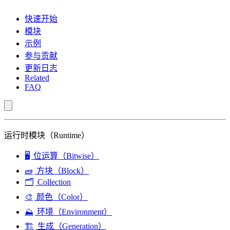
快速开始
模块
示例
参与贡献
更新日志
Related
FAQ
运行时模块（Runtime）
🖥️
位运算（Bitwise）
🧱
方块（Block）
🗂️
Collection
🎨
颜色（Color）
⛰️
环境（Environment）
🏗️
生成（Generation）