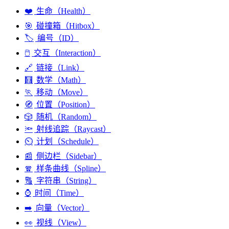
❤️
生命（Health）
🎯
碰撞箱（Hitbox）
🏷️
编号（ID）
🖱️
交互（Interaction）
🔗
链接（Link）
🧮
数学（Math）
🏃
移动（Move）
🧭
位置（Position）
🎲
随机（Random）
🔦
射线追踪（Raycast）
⏲️
计划（Schedule）
📰
侧边栏（Sidebar）
🧣
样条曲线（Spline）
🔠
字符串（String）
⌚
时间（Time）
➡️
向量（Vector）
👀
视线（View）