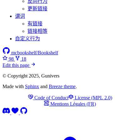
反向行为
更新链接
谓词
有链接
链接相等
自定义行为
mcbookshelf/Bookshelf
98
18
Edit this page
© Copyright 2025, Gunivers
Made with
Sphinx
and
Breeze theme
.
Code of Conduct
License (MPL 2.0)
Mentions Légales (FR)