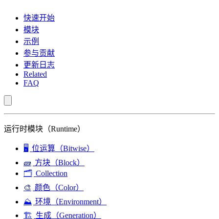
快速开始
模块
示例
参与贡献
更新日志
Related
FAQ
运行时模块（Runtime）
🖥️
位运算（Bitwise）
🧱
方块（Block）
🗂️
Collection
🎨
颜色（Color）
⛰️
环境（Environment）
🏗️
生成（Generation）