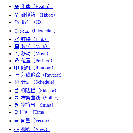
❤️
生命（Health）
🎯
碰撞箱（Hitbox）
🏷️
编号（ID）
🖱️
交互（Interaction）
🔗
链接（Link）
🧮
数学（Math）
🏃
移动（Move）
🧭
位置（Position）
🎲
随机（Random）
🔦
射线追踪（Raycast）
⏲️
计划（Schedule）
📰
侧边栏（Sidebar）
🧣
样条曲线（Spline）
🔠
字符串（String）
⌚
时间（Time）
➡️
向量（Vector）
👀
视线（View）