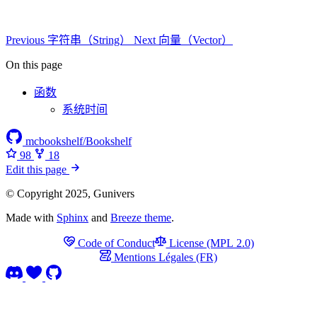
Previous
字符串（String）
Next
向量（Vector）
On this page
函数
系统时间
mcbookshelf/Bookshelf
98
18
Edit this page
© Copyright 2025, Gunivers
Made with
Sphinx
and
Breeze theme
.
Code of Conduct
License (MPL 2.0)
Mentions Légales (FR)