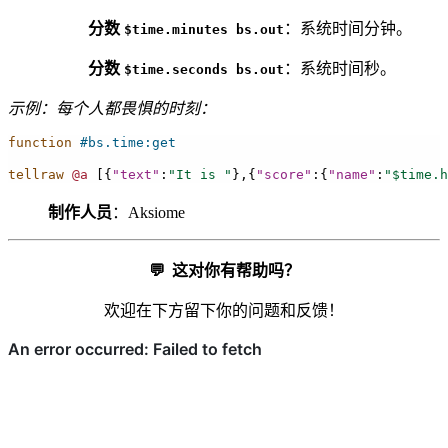
分数
：系统时间分钟。
$time.minutes
bs.out
分数
：系统时间秒。
$time.seconds
bs.out
示例：每个人都畏惧的时刻：
function
#bs.time:get
tellraw
@a
[{
"text"
:
"It is "
},{
"score"
:{
"name"
:
"$time.h
制作人员
：Aksiome
💬
这对你有帮助吗？
欢迎在下方留下你的问题和反馈！