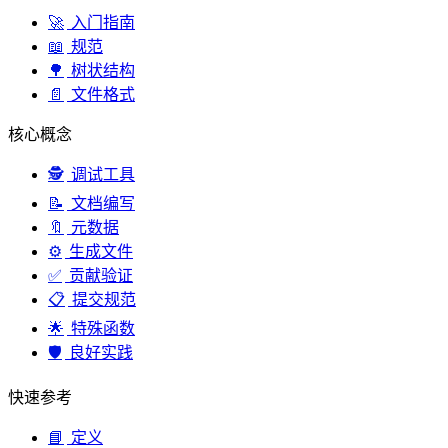
🚀
入门指南
📖
规范
🌳
树状结构
📄
文件格式
核心概念
🕵️
调试工具
📝
文档编写
🔖
元数据
⚙️
生成文件
✅
贡献验证
📋
提交规范
🌟
特殊函数
🛡️
良好实践
快速参考
📘
定义