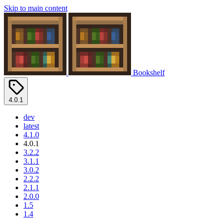
Skip to main content
Bookshelf
4.0.1
dev
latest
4.1.0
4.0.1
3.2.2
3.1.1
3.0.2
2.2.2
2.1.1
2.0.0
1.5
1.4