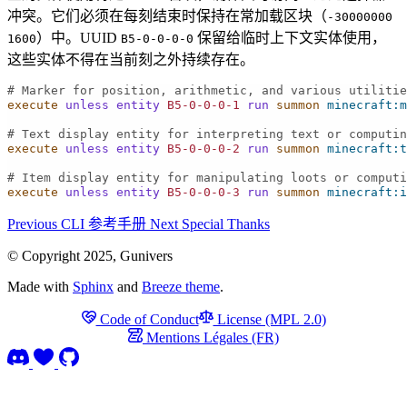
冲突。它们必须在每刻结束时保持在常加载区块（
-30000000
）中。UUID
保留给临时上下文实体使用，
1600
B5-0-0-0-0
这些实体不得在当前刻之外持续存在。
# Marker for position, arithmetic, and various utilitie
execute
unless
entity
B5-0-0-0-1
run
 summon
minecraft:m
# Text display entity for interpreting text or computin
execute
unless
entity
B5-0-0-0-2
run
 summon
minecraft:t
# Item display entity for manipulating loots or computi
execute
unless
entity
B5-0-0-0-3
run
 summon
minecraft:i
Previous
CLI 参考手册
Next
Special Thanks
© Copyright 2025, Gunivers
Made with
Sphinx
and
Breeze theme
.
Code of Conduct
License (MPL 2.0)
Mentions Légales (FR)