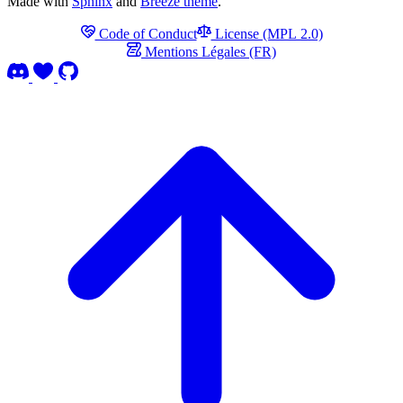
Made with
Sphinx
and
Breeze theme
.
Code of Conduct
License (MPL 2.0)
Mentions Légales (FR)