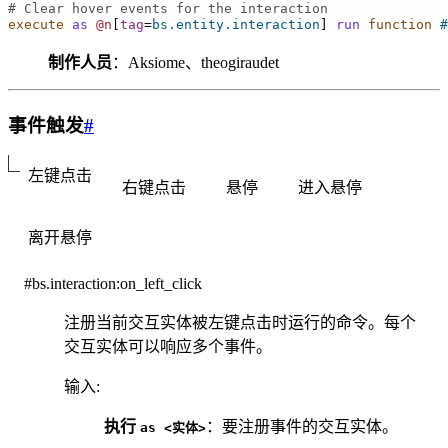
# Clear hover events for the interaction
execute
as
@n
[
tag
=
bs.entity.interaction
]
run
 function
#
制作人员
：Aksiome、theogiraudet
事件触发
#
左键点击
右键点击
悬停
进入悬停
离开悬停
#bs.interaction:on_left_click
注册当前交互实体被左键点击时运行的命令。每个
交互实体可以响应多个事件。
输入
:
执行
：要注册事件的交互实体。
as
<实体>