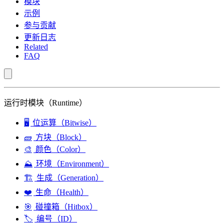
模块
示例
参与贡献
更新日志
Related
FAQ
运行时模块（Runtime）
🖥️
位运算（Bitwise）
🧱
方块（Block）
🎨
颜色（Color）
⛰️
环境（Environment）
🏗️
生成（Generation）
❤️
生命（Health）
🎯
碰撞箱（Hitbox）
🏷️
编号（ID）