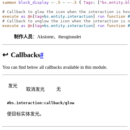
summon
block_display
~
-.5
~
~
-.5
{
Tags
:
[
"bs.entity.bl
# Callback to glow the icon when the interaction is hov
execute
as
@n
[
tag
=
bs.entity.interaction
]
run
 function
#
# Callback to unglow the icon when the interaction is n
execute
as
@n
[
tag
=
bs.entity.interaction
]
run
 function
#
制作人员
：Aksiome、theogiraudet
↩️
Callbacks
#
You can find below all callbacks available in this module.
发光
取消发光
无
#bs.interaction:callback/glow
使目标实体发光。