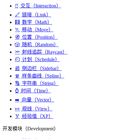
🖱️
交互（Interaction）
🔗
链接（Link）
🧮
数学（Math）
🏃
移动（Move）
🧭
位置（Position）
🎲
随机（Random）
🔦
射线追踪（Raycast）
⏲️
计划（Schedule）
📰
侧边栏（Sidebar）
🧣
样条曲线（Spline）
🔠
字符串（String）
⌚
时间（Time）
➡️
向量（Vector）
👀
视线（View）
🏅
经验值（XP）
开发模块（Development）