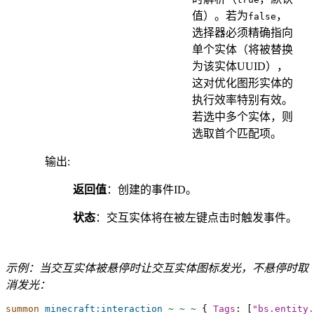
值）。若为
，
false
选择器必须精确指向
单个实体（将被替换
为该实体UUID），
这对优化图形实体的
执行效率特别有效。
若选中多个实体，则
选取首个匹配项。
输出
:
返回值
：创建的事件ID。
状态
：交互实体将在被左键点击时触发事件。
示例：当交互实体被悬停时让交互实体图标发光，不悬停时取
消发光：
summon
minecraft:interaction
~
~
~
{
Tags
:
[
"bs.entity.